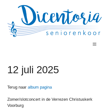
Ga
naar
de
inhoud
Menu
12 juli 2025
Terug naar
album pagina
Zomer/slotconcert in de Verrezen Christuskerk
Voorburg