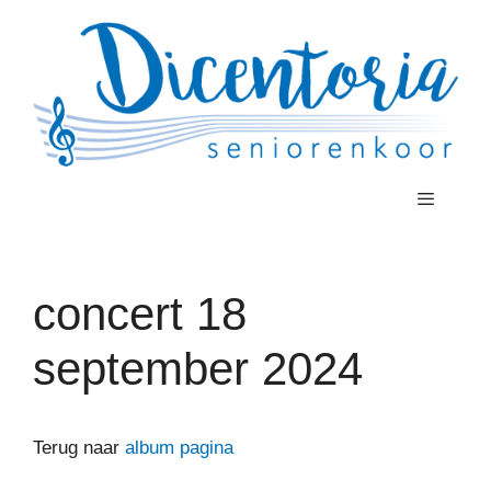
Ga
naar
de
inhoud
Menu
concert 18
september 2024
Terug naar
album pagina